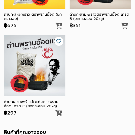
ถ่านกะลามะพร้าวตราพรานอ๊อด เกรด
ถ่านกะละมะพร้าว ตราพรานอ๊อด (ยก
B (ยกกระสอบ 20kg)
กระสอบ)
฿351
฿675
ถ่านกะลามะพร้าวอัดแท่งตราพราน
อ๊อด เกรด C (ยกกระสอบ 20kg)
฿297
สินค้าที่คุณอาจชอบ