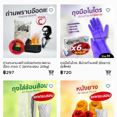
ถ่านกะลามะพร้าวอัดแท่งตราพราน
ถุงมือไนไตร สีม่วงกำมะหยี่ (ข้อยาว)
อ๊อด เกรด C (ยกกระสอบ 20kg)
(แพ็ค6)
฿297
฿720