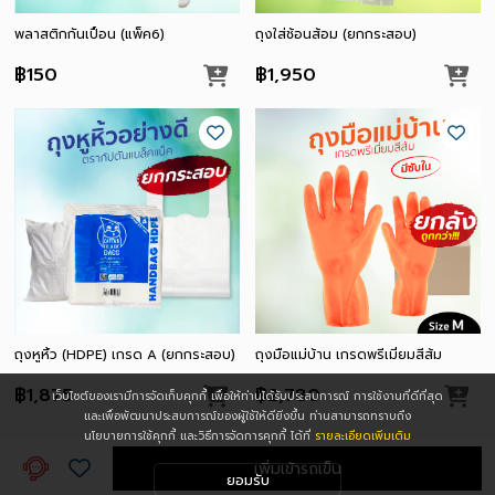
พลาสติกกันเปื้อน (แพ็ค6)
ถุงใส่ช้อนส้อม (ยกกระสอบ)
฿150
฿1,950
ถุงหูหิ้ว (HDPE) เกรด A (ยกกระสอบ)
ถุงมือแม่บ้าน เกรดพรีเมี่ยมสีส้ม
฿1,875
฿2,780
เว็บไซต์ของเรามีการจัดเก็บคุกกี้ เพื่อให้ท่านได้รับประสบการณ์ การใช้งานที่ดีที่สุด
และเพื่อพัฒนาประสบการณ์ของผู้ใช้ให้ดียิ่งขึ้น
ท่านสามารถทราบถึง
นโยบายการใช้คุกกี้ และวิธีการจัดการคุกกี้ ได้ที่
รายละเอียดเพิ่มเติม
เพิ่มเข้ารถเข็น
ยอมรับ