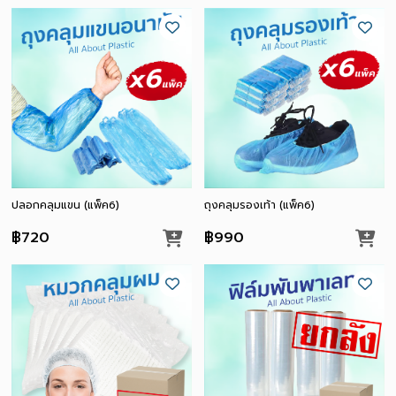
คาเฟ่/ร้านกาแฟ
ปลอกคลุมแขน (แพ็ค6)
ถุงคลุมรองเท้า (แพ็ค6)
฿720
฿990